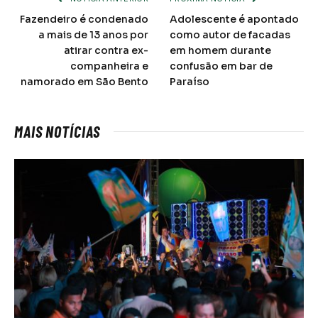
acha
Fazendeiro é condenado
Adolescente é apontado
a mais de 13 anos por
como autor de facadas
do
atirar contra ex-
em homem durante
WhatsApp?
companheira e
confusão em bar de
namorado em São Bento
Paraíso
MAIS NOTÍCIAS