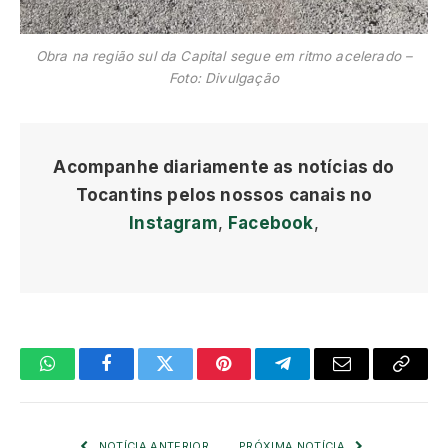
Obra na região sul da Capital segue em ritmo acelerado –
Foto: Divulgação
Acompanhe diariamente as notícias do
Tocantins pelos nossos canais no
Instagram
,
Facebook
,
O
Facebook
Twitter
Pinterest
Telegrama
E-
Copia
que
mail
Link
você
NOTÍCIA ANTERIOR
PRÓXIMA NOTÍCIA